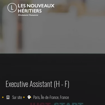
Aller
au
Page d'accueil
contenu
Executive Assistant (H - F)
Sur site
Paris
,
Île-de-France
,
France