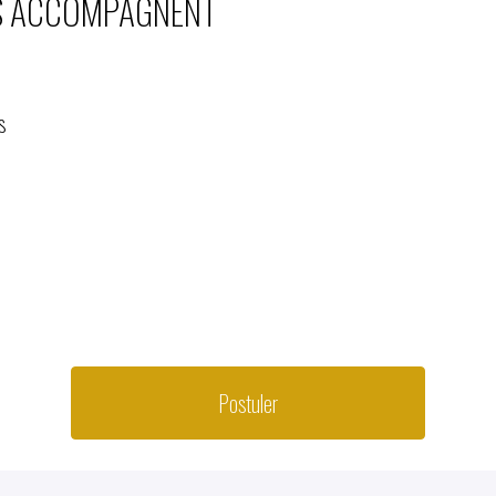
US ACCOMPAGNENT
s
Postuler
ou