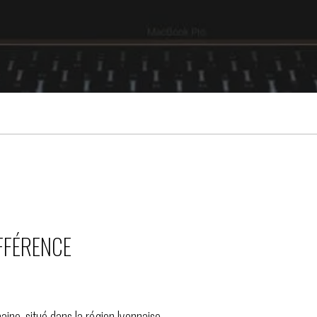
IFFÉRENCE
maine, situé dans la région lyonnaise.