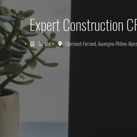
Expert Construction 
Sur site
Clermont-Ferrand
,
Auvergne-Rhône-Alpe